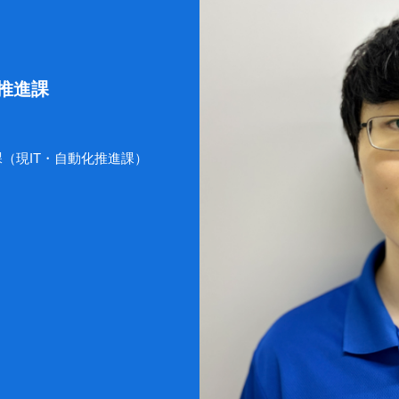
推進課
課（現IT・自動化推進課）